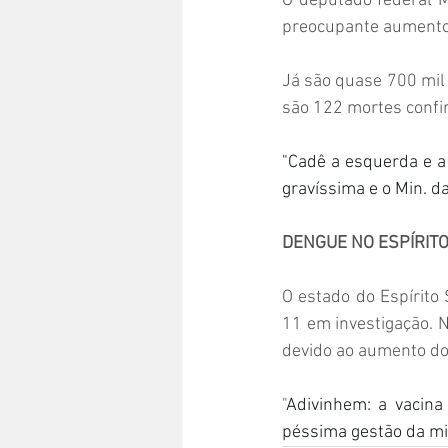
O deputado federal Me
preocupante aumento 
Já são quase 700 mil
são 122 mortes confi
"Cadê a esquerda e 
gravíssima e o Min. d
DENGUE NO ESPÍRIT
O estado do Espírito
11 em investigação. N
devido ao aumento do
"
Adivinhem: a vacina
péssima gestão da mi