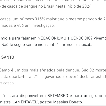
ssias Donato destacou, em sua conta na rede social X (an
de casos de dengue no Brasil neste início de 2024.
 casos, um número 315% maior que o mesmo período de 20
rmadas e 456 em investigação.
a mídia para falar em NEGACIONISMO e GENOCÍDIO? Vivemo
a Saúde segue sendo ineficiente", afirmou o capixaba.
O SANTO
 Santo é um dos mais afetados pela dengue. São 02 morte
esta quarta-feira (21), o governador deverá declarar esta
s casos.
 só estará disponível em SETEMBRO e para um grupo res
nistra. LAMENTÁVEL", postou Messias Donato.