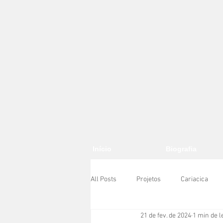
Início
Biografia
All Posts
Projetos
Cariacica
21 de fev. de 2024
1 min de l