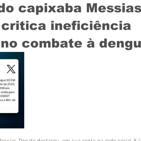
do capixaba Messia
critica ineficiência
l no combate à deng