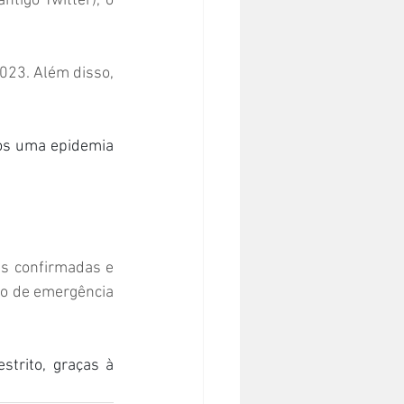
tigo Twitter), o 
23. Além disso, 
s uma epidemia 
s confirmadas e 
do de emergência 
trito, graças à 