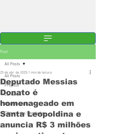
Post
All Posts
25 de abr. de 2025
1 min de leitura
All Posts
Deputado Messias
Projetos
Donato é
Cariacica
homenageado em
Espírito Santo
Santa Leopoldina e
Câmara dos Deputados
anuncia R$ 3 milhões