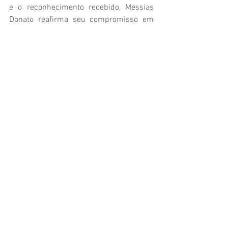
e o reconhecimento recebido, Messias 
Donato reafirma seu compromisso em 
seguir contribuindo para um futuro de 
progresso, dignidade e oportunidades 
para todos os cidadãos leopoldinenses.
Ver tudo
Posts recentes