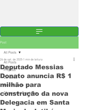
Post
All Posts
26 de set. de 2025
1 min de leitura
All Posts
Deputado Messias
Projetos
Donato anuncia R$ 1
Cariacica
milhão para
Espírito Santo
construção da nova
Câmara dos Deputados
Delegacia em Santa