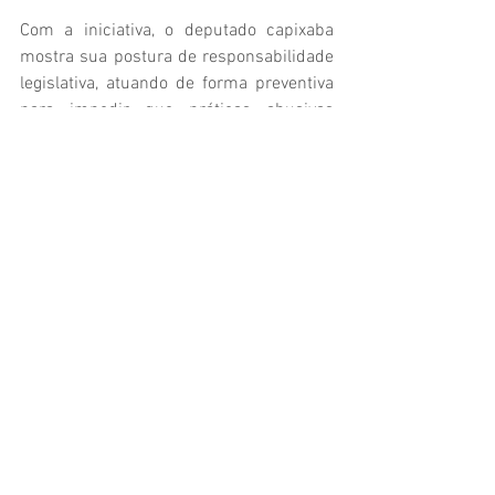
Com a iniciativa, o deputado capixaba 
mostra sua postura de responsabilidade 
legislativa, atuando de forma preventiva 
para impedir que práticas abusivas 
cheguem ao Brasil. O PL segue agora 
para análise das comissões da Câmara 
dos Deputados antes de ser levado ao 
plenário.
Ver tudo
Posts recentes