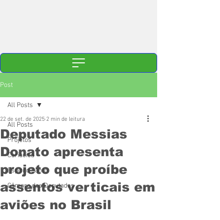
Post
All Posts
22 de set. de 2025
2 min de leitura
All Posts
Deputado Messias
Projetos
Donato apresenta
Cariacica
projeto que proíbe
Espírito Santo
assentos verticais em
Câmara dos Deputados
aviões no Brasil