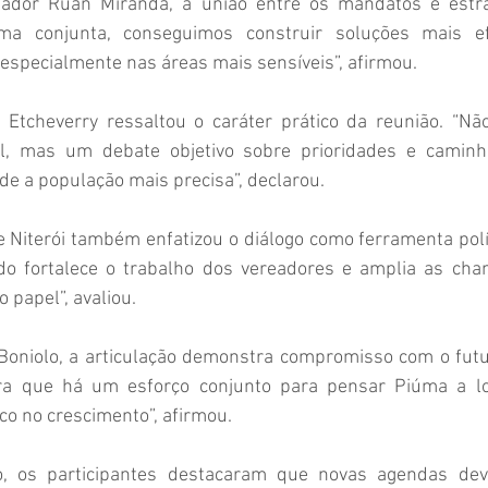
eador Ruan Miranda, a união entre os mandatos é estrat
ma conjunta, conseguimos construir soluções mais ef
especialmente nas áreas mais sensíveis”, afirmou.
 Etcheverry ressaltou o caráter prático da reunião. “Nã
nal, mas um debate objetivo sobre prioridades e caminh
e a população mais precisa”, declarou.
Niterói também enfatizou o diálogo como ferramenta polít
o fortalece o trabalho dos vereadores e amplia as chan
 papel”, avaliou.
Boniolo, a articulação demonstra compromisso com o futur
ra que há um esforço conjunto para pensar Piúma a lo
co no crescimento”, afirmou.
o, os participantes destacaram que novas agendas dev