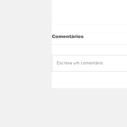
Comentários
Escreva um comentário
Nova Venécia recebe
caminhão-pipa
adquirido com recurso
de Messias Donato