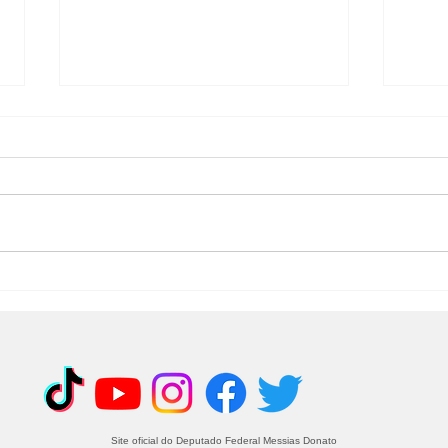
Encontro de lideranças
Anc
em Cariacica reforça
mot
união e compromisso
adq
com o desenvolvimento
des
da cidade
Don
Site oficial do Deputado Federal Messias Donato