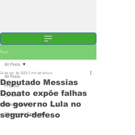
Post
All Posts
24 de set. de 2025
2 min de leitura
All Posts
Deputado Messias
Projetos
Donato expõe falhas
Cariacica
do governo Lula no
Espírito Santo
seguro-defeso
Câmara dos Deputados