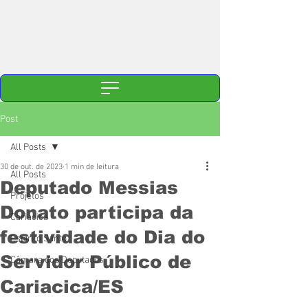
Post
All Posts
30 de out. de 2023
1 min de leitura
All Posts
Deputado Messias
Projetos
Donato participa da
Cariacica
festividade do Dia do
Espírito Santo
Servidor Público de
Câmara dos Deputados
Cariacica/ES