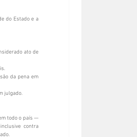
e do Estado e a 
nsiderado ato de 
is.
rsão da pena em 
m julgado.
em todo o país — 
nclusive contra 
zado.