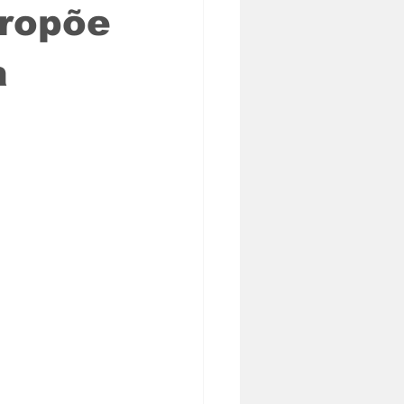
propõe
a