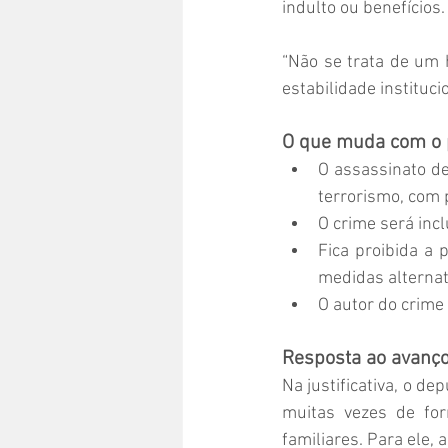
indulto ou benefícios.
“Não se trata de um 
estabilidade institucio
O que muda com o 
O assassinato de
terrorismo, com 
O crime será inc
Fica proibida a 
medidas alternat
O autor do crime 
Resposta ao avanço
Na justificativa, o d
muitas vezes de for
familiares. Para ele,