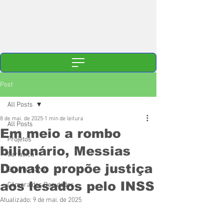
Post
All Posts
8 de mai. de 2025
1 min de leitura
All Posts
Em meio a rombo
Projetos
bilionário, Messias
Cariacica
Donato propõe justiça
Espírito Santo
aos lesados pelo INSS
Câmara dos Deputados
Atualizado:
9 de mai. de 2025