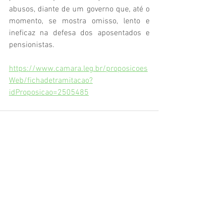
abusos, diante de um governo que, até o 
momento, se mostra omisso, lento e 
ineficaz na defesa dos aposentados e 
pensionistas.
https://www.camara.leg.br/proposicoes
Web/fichadetramitacao?
idProposicao=2505485
Ver tudo
Posts recentes