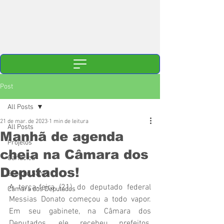
Post
All Posts
21 de mar. de 2023
1 min de leitura
All Posts
Manhã de agenda
Projetos
cheia na Câmara dos
Cariacica
Deputados!
Espírito Santo
A terça-feira (21) do deputado federal 
Câmara dos Deputados
Messias Donato começou a todo vapor. 
Em seu gabinete, na Câmara dos 
Deputados, ele recebeu prefeitos, 