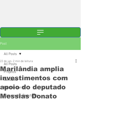
Post
All Posts
22 de jan.
2 min de leitura
All Posts
Marilândia amplia
Projetos
investimentos com
Cariacica
apoio do deputado
Espírito Santo
Messias Donato
Câmara dos Deputados