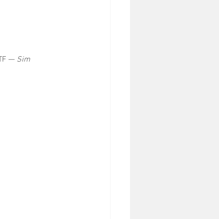
TF — 
Sim