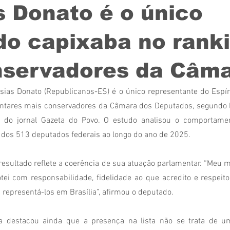
 Donato é o único
do capixaba no rank
nservadores da Câm
ias Donato (Republicanos-ES) é o único representante do Espírit
entares mais conservadores da Câmara dos Deputados, segundo l
l do jornal Gazeta do Povo. O estudo analisou o comportament
 dos 513 deputados federais ao longo do ano de 2025.
resultado reflete a coerência de sua atuação parlamentar. “Meu m
ei com responsabilidade, fidelidade ao que acredito e respeito 
epresentá-los em Brasília”, afirmou o deputado.
a destacou ainda que a presença na lista não se trata de u