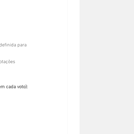
efinida para 
otações 
em cada voto):