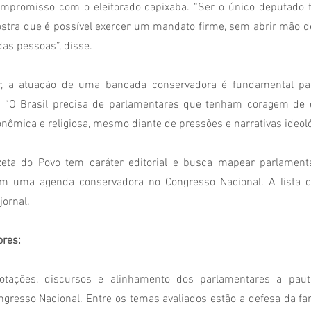
promisso com o eleitorado capixaba. “Ser o único deputado fe
stra que é possível exercer um mandato firme, sem abrir mão de
das pessoas”, disse.
, a atuação de uma bancada conservadora é fundamental para
s. “O Brasil precisa de parlamentares que tenham coragem de d
onômica e religiosa, mesmo diante de pressões e narrativas ideoló
eta do Povo tem caráter editorial e busca mapear parlamen
om uma agenda conservadora no Congresso Nacional. A lista c
jornal.
ores:
otações, discursos e alinhamento dos parlamentares a paut
resso Nacional. Entre os temas avaliados estão a defesa da famíl