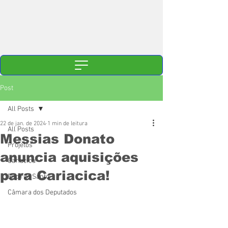
Post
All Posts
22 de jan. de 2024
1 min de leitura
All Posts
Messias Donato
Projetos
anuncia aquisições
Cariacica
para Cariacica!
Espírito Santo
Câmara dos Deputados