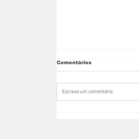
Comentários
Escreva um comentário
Nova Venécia recebe
caminhão-pipa
adquirido com recurso
de Messias Donato