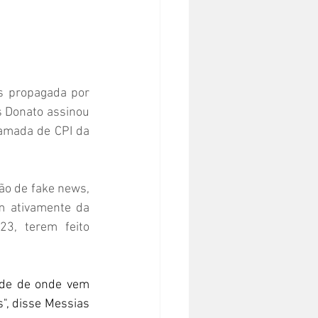
s propagada por 
s Donato assinou 
amada de CPI da 
ão de fake news, 
m ativamente da 
3, terem feito 
de de onde vem 
", disse Messias 