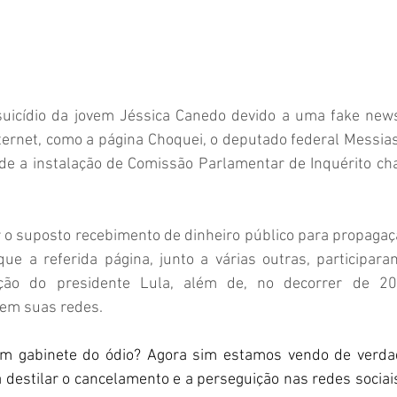
suicídio da jovem Jéssica Canedo devido a uma fake new
nternet, como a página Choquei, o deputado federal Messia
e a instalação de Comissão Parlamentar de Inquérito ch
ar o suposto recebimento de dinheiro público para propagaç
ue a referida página, junto a várias outras, participara
ção do presidente Lula, além de, no decorrer de 202
 em suas redes.
em gabinete do ódio? Agora sim estamos vendo de verda
a destilar o cancelamento e a perseguição nas redes sociais