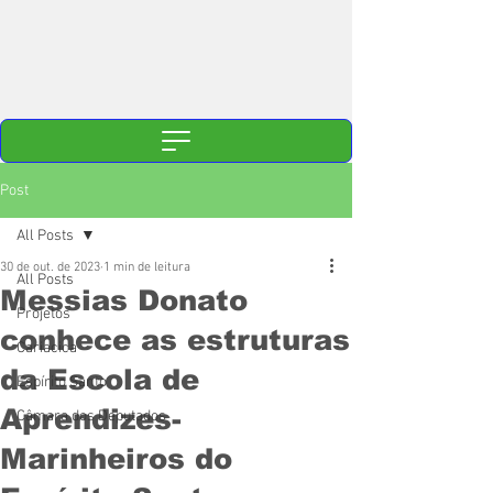
Post
All Posts
30 de out. de 2023
1 min de leitura
All Posts
Messias Donato
Projetos
conhece as estruturas
Cariacica
da Escola de
Espírito Santo
Aprendizes-
Câmara dos Deputados
Marinheiros do