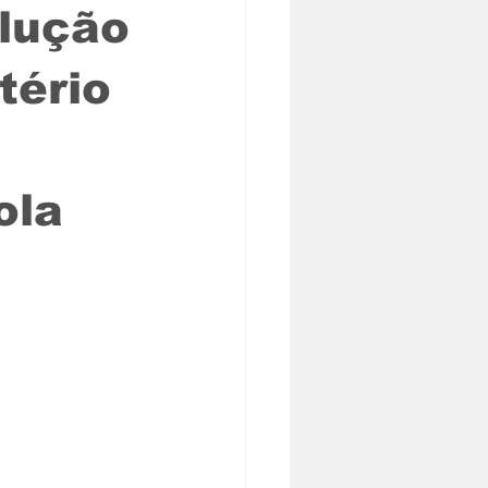
olução
tério
ola