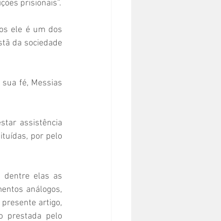
ções prisionais”.
os ele é um dos 
stã da sociedade 
 sua fé, Messias 
tar assistência 
tuídas, por pelo 
 dentre elas as 
entos análogos, 
resente artigo, 
 prestada pelo 