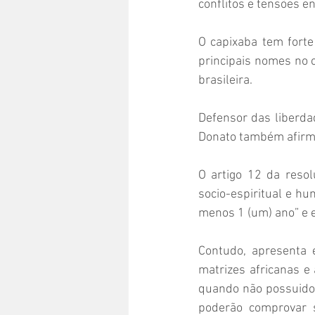
conflitos e tensões e
O capixaba tem fort
principais nomes no c
brasileira.
Defensor das liberdad
Donato também afirma
O artigo 12 da resol
socio-espiritual e hu
menos 1 (um) ano” e 
Contudo, apresenta e
matrizes africanas e
quando não possuidor
poderão comprovar s