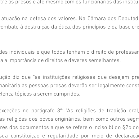
ntre os presos e até mesmo com os funcionários das institui
e atuação na defesa dos valores. Na Câmara dos Deputad
ombate à destruição da ética, dos princípios e da base cri
es individuais e que todos tenham o direito de professar
 a importância de direitos e deveres semelhantes.
ução diz que “as instituições religiosas que desejem pres
manitária às pessoas presas deverão ser legalmente consti
elenca tópicos a serem cumpridos.
xceções no parágrafo 3º: “As religiões de tradição oral,
 as religiões dos povos originários, bem como outros segm
es dos documentos a que se refere o inciso b) do §2o do p
ua constituição e regularidade por meio de declaração