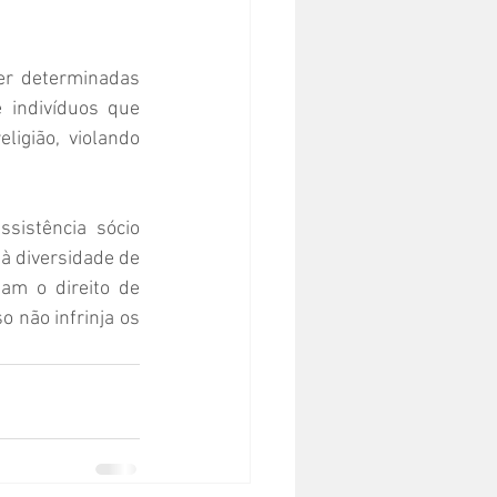
er determinadas 
 indivíduos que 
igião, violando 
istência sócio 
à diversidade de 
am o direito de 
 não infrinja os 