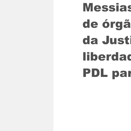
Messias
de órgã
da Just
liberda
PDL par