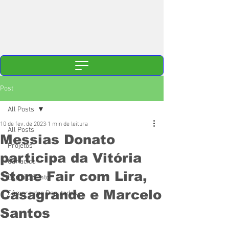
Post
All Posts
10 de fev. de 2023
1 min de leitura
All Posts
Messias Donato
Projetos
participa da Vitória
Cariacica
Stone Fair com Lira,
Espírito Santo
Casagrande e Marcelo
Câmara dos Deputados
Santos