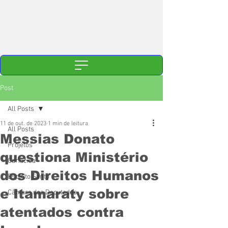
Post
All Posts
11 de out. de 2023
1 min de leitura
All Posts
Messias Donato
Projetos
questiona Ministério
Cariacica
dos Direitos Humanos
Espírito Santo
e Itamaraty sobre
Câmara dos Deputados
atentados contra