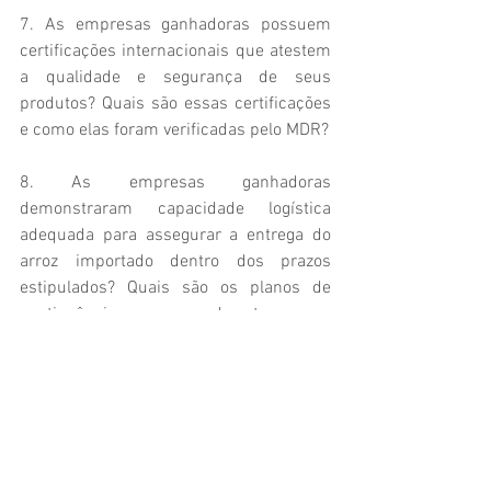
7. As empresas ganhadoras possuem 
certificações internacionais que atestem 
a qualidade e segurança de seus 
produtos? Quais são essas certificações 
e como elas foram verificadas pelo MDR? 
8. As empresas ganhadoras 
demonstraram capacidade logística 
adequada para assegurar a entrega do 
arroz importado dentro dos prazos 
estipulados? Quais são os planos de 
contingência em caso de atrasos ou 
problemas logísticos? 
9. As empresas estão em conformidade 
com todas as regulamentações 
nacionais e internacionais relacionadas à 
importação de alimentos? Houve 