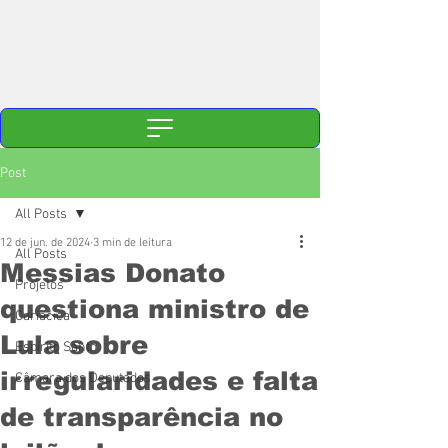
Post
All Posts
12 de jun. de 2024
3 min de leitura
All Posts
Messias Donato
Projetos
questiona ministro de
Cariacica
Lula sobre
Espírito Santo
irregularidades e falta
Câmara dos Deputados
de transparência no