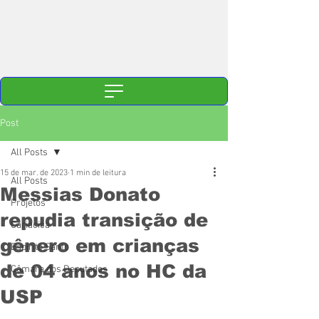
Post
All Posts
15 de mar. de 2023
1 min de leitura
All Posts
Messias Donato
Projetos
repudia transição de
Cariacica
gênero em crianças
Espírito Santo
de 04 anos no HC da
Câmara dos Deputados
USP