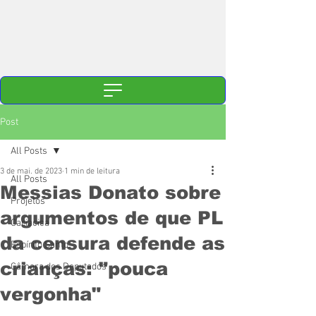
Post
All Posts
3 de mai. de 2023
1 min de leitura
All Posts
Messias Donato sobre
Projetos
argumentos de que PL
Cariacica
da censura defende as
Espírito Santo
crianças: "pouca
Câmara dos Deputados
vergonha"