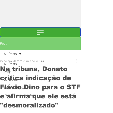
Post
All Posts
29 de nov. de 2023
1 min de leitura
All Posts
Na tribuna, Donato
Projetos
critica indicação de
Cariacica
Flávio Dino para o STF
Espírito Santo
e afirma que ele está
Câmara dos Deputados
"desmoralizado"