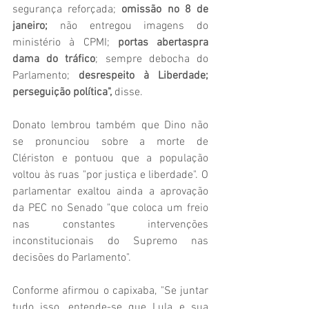
segurança reforçada; 
omissão no 8 de 
janeiro;
 não entregou imagens do 
ministério à CPMI; 
portas abertaspra 
dama do tráfico
; sempre debocha do 
Parlamento; 
desrespeito à Liberdade; 
perseguição política", 
disse.
Donato lembrou também que Dino não 
se pronunciou sobre a morte de 
Clériston e pontuou que a população 
voltou às ruas "por justiça e liberdade". O 
parlamentar exaltou ainda a aprovação 
da PEC no Senado "que coloca um freio 
nas constantes intervenções 
inconstitucionais do Supremo nas 
decisões do Parlamento".
Conforme afirmou o capixaba, "Se juntar 
tudo isso, entende-se que Lula e sua 