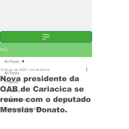
Post
All Posts
15 de jan. de 2025
1 min de leitura
All Posts
Nova presidente da
Projetos
OAB de Cariacica se
Cariacica
reúne com o deputado
Espírito Santo
Messias Donato.
Câmara dos Deputados