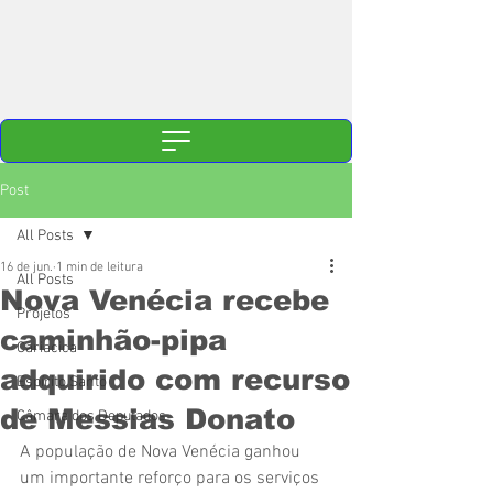
Post
All Posts
16 de jun.
1 min de leitura
All Posts
Nova Venécia recebe
Projetos
caminhão-pipa
Cariacica
adquirido com recurso
Espírito Santo
de Messias Donato
Câmara dos Deputados
A população de Nova Venécia ganhou 
um importante reforço para os serviços 