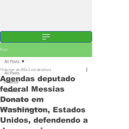
Post
All Posts
13 de mar. de 2024
2 min de leitura
All Posts
Agendas deputado
Projetos
federal Messias
Cariacica
Donato em
Espírito Santo
Washington, Estados
Câmara dos Deputados
Unidos, defendendo a