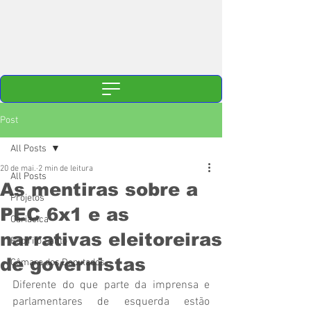
Post
All Posts
20 de mai.
2 min de leitura
All Posts
As mentiras sobre a
Projetos
PEC 6x1 e as
Cariacica
narrativas eleitoreiras
Espírito Santo
de governistas
Câmara dos Deputados
Diferente do que parte da imprensa e 
parlamentares de esquerda estão 