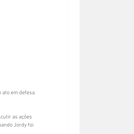
m ato em defesa 
cutir as ações 
ando Jordy foi 