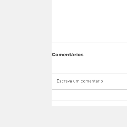
Comentários
Escreva um comentário
Nova Venécia recebe
caminhão-pipa
adquirido com recurso
de Messias Donato