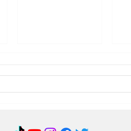
Encontro de lideranças
Anc
em Cariacica reforça
mot
união e compromisso
adq
com o desenvolvimento
des
da cidade
Don