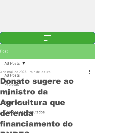
Post
All Posts
3 de mai. de 2023
1 min de leitura
All Posts
Donato sugere ao
Projetos
ministro da
Cariacica
Agricultura que
Espírito Santo
defenda
Câmara dos Deputados
financiamento do