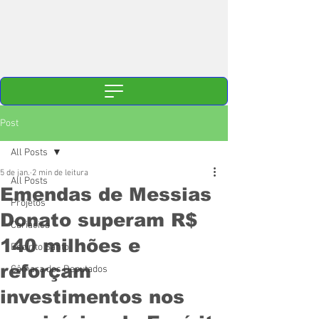
Post
All Posts
5 de jan.
2 min de leitura
All Posts
Emendas de Messias
Projetos
Donato superam R$
Cariacica
140 milhões e
Espírito Santo
reforçam
Câmara dos Deputados
investimentos nos