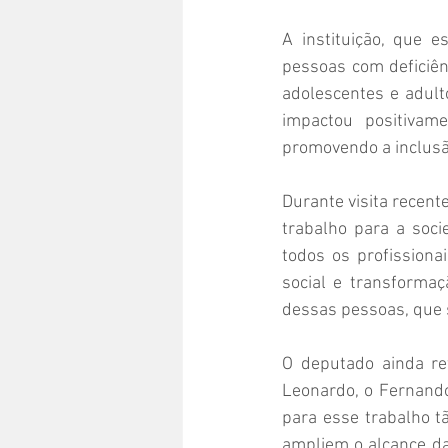
A instituição, que 
pessoas com deficiênc
adolescentes e adult
impactou positivam
promovendo a inclusã
Durante visita recent
trabalho para a soci
todos os profissiona
social e transformaç
dessas pessoas, que 
O deputado ainda re
Leonardo, o Fernando
para esse trabalho tã
ampliem o alcance da