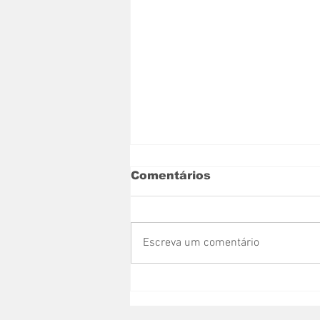
Comentários
Escreva um comentário
Nova Venécia recebe
caminhão-pipa
adquirido com recurso