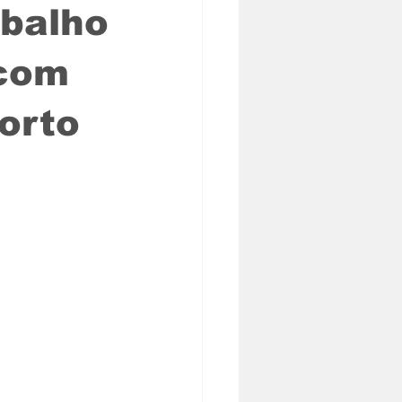
abalho
 com
orto