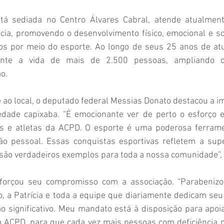
está sediada no Centro Álvares Cabral, atende atualmen
ia, promovendo o desenvolvimento físico, emocional e soc
os por meio do esporte. Ao longo de seus 25 anos de atu
ente a vida de mais de 2.500 pessoas, ampliando op
o.
e ao local, o deputado federal Messias Donato destacou a i
edade capixaba. “É emocionante ver de perto o esforço e
is e atletas da ACPD. O esporte é uma poderosa ferrame
ão pessoal. Essas conquistas esportivas refletem a supe
são verdadeiros exemplos para toda a nossa comunidade”, 
forçou seu compromisso com a associação. “Parabenizo 
, a Patrícia e toda a equipe que diariamente dedicam seu 
o significativo. Meu mandato está à disposição para apoiar
 ACPD, para que cada vez mais pessoas com deficiência no