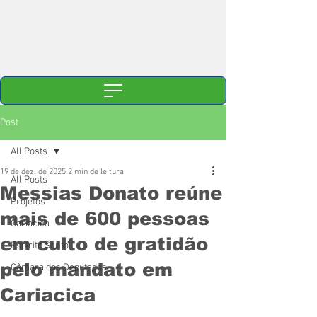
Post
All Posts
19 de dez. de 2025
2 min de leitura
All Posts
Messias Donato reúne
Projetos
mais de 600 pessoas
Cariacica
em culto de gratidão
Espírito Santo
pelo mandato em
Câmara dos Deputados
Cariacica