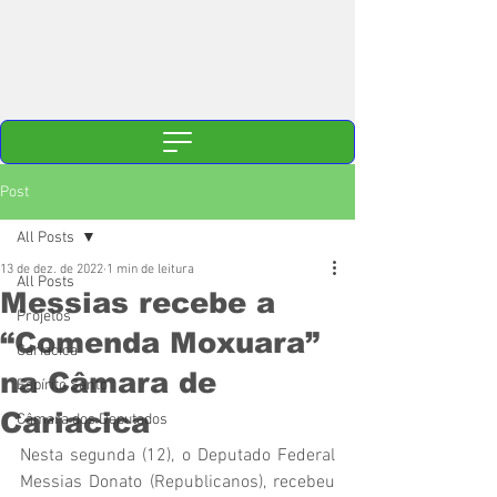
Post
All Posts
13 de dez. de 2022
1 min de leitura
All Posts
Messias recebe a
Projetos
“Comenda Moxuara”
Cariacica
na Câmara de
Espírito Santo
Cariacica
Câmara dos Deputados
Nesta segunda (12), o Deputado Federal 
Messias Donato (Republicanos), recebeu 