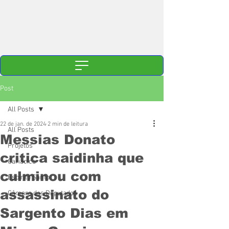
Post
All Posts
22 de jan. de 2024
2 min de leitura
All Posts
Messias Donato
Projetos
critica saidinha que
Cariacica
culminou com
Espírito Santo
assassinato do
Câmara dos Deputados
Sargento Dias em