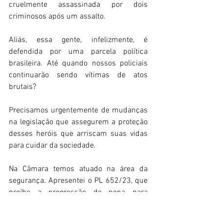
cruelmente assassinada por dois 
criminosos após um assalto.
Aliás, essa gente, infelizmente, é 
defendida por uma parcela política 
brasileira. Até quando nossos policiais 
continuarão sendo vítimas de atos 
brutais?
Precisamos urgentemente de mudanças 
na legislação que assegurem a proteção 
desses heróis que arriscam suas vidas 
para cuidar da sociedade.
Na Câmara temos atuado na área da 
segurança. Apresentei o PL 652/23, que 
proíbe a progressão de pena para 
traficantes que usam adolescentes no 
tráfico de drogas; assinei PEC pelo fim 